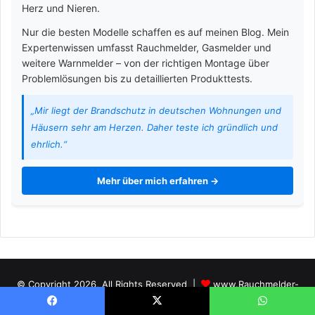
Herz und Nieren.
Nur die besten Modelle schaffen es auf meinen Blog. Mein
Expertenwissen umfasst Rauchmelder, Gasmelder und
weitere Warnmelder – von der richtigen Montage über
Problemlösungen bis zu detaillierten Produkttests.
„Mir liegt der Brandschutz in deutschen Wohnungen und
Häusern sehr am Herzen. Daher teste ich gründlich und
ehrlich.“
Mehr über mich erfahren →
© Copyright 2026, All Rights Reserved |
www.Rauchmelder-
Guide.de
Facebook
X
WhatsApp