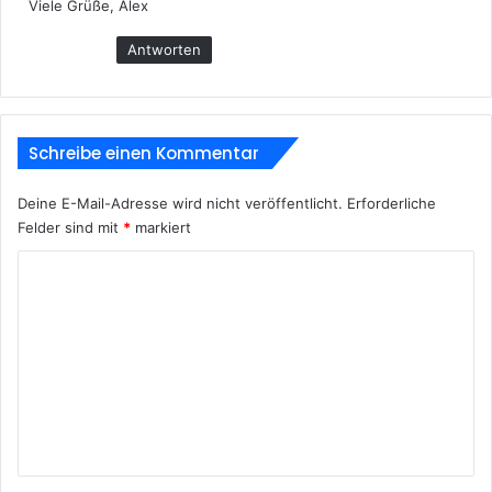
Viele Grüße, Alex
Antworten
Schreibe einen Kommentar
Deine E-Mail-Adresse wird nicht veröffentlicht.
Erforderliche
Felder sind mit
*
markiert
K
o
m
m
e
n
t