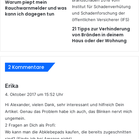
Warum piept mein
Rauchwarnmelder und was
kann ich dagegen tun
21 Tipps zur Verhinderung
von Bränden in deinem
Haus oder der Wohnung
2 Kommentare
s
Erika
a
4. Oktober 2017 um 15:52 Uhr
g
Hi Alexander, vielen Dank, sehr interessant und hilfreich Dein
t
Artikel. Genau das Problem habe ich auch, das Blinken nervt mich
:
ungemein.
2 Fragen an Dich als Profi:
Wo kann man die Abklebepads kaufen, die bereits zugeschnitten
sind? (Finde ich bei Amazon nicht)