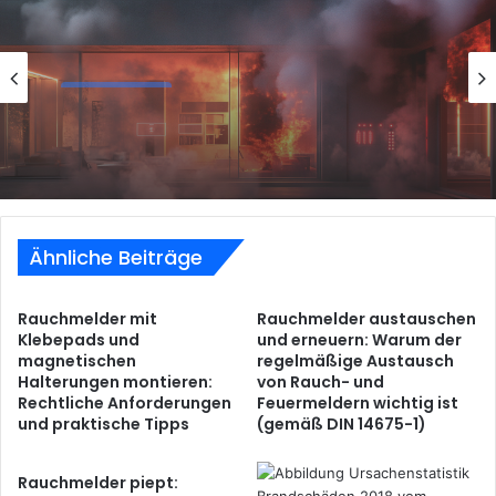
Brandschutz
Die häufigsten Brandursachen im
Haushalt – und wie du sie vermeidest
Ähnliche Beiträge
Rauchmelder mit
Rauchmelder austauschen
Klebepads und
und erneuern: Warum der
magnetischen
regelmäßige Austausch
Halterungen montieren:
von Rauch- und
Rechtliche Anforderungen
Feuermeldern wichtig ist
und praktische Tipps
(gemäß DIN 14675-1)
Rauchmelder piept: