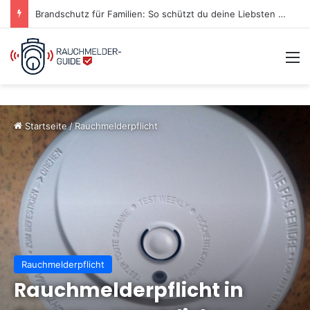
Brandschutz für Familien: So schützt du deine Liebsten im Notfall
M
Startseite
/
Rauchmelderpflicht
Rauchmelderpflicht
Rauchmelderpflicht in