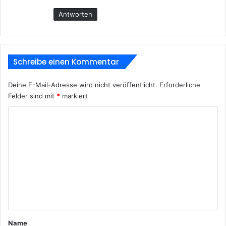
Antworten
Schreibe einen Kommentar
Deine E-Mail-Adresse wird nicht veröffentlicht.
Erforderliche
Felder sind mit
*
markiert
K
o
m
m
e
n
t
a
Name