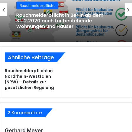
Rauchmelderpflicht
Rauchmelderpflicht
Rauchmelderpflicht in Brandenburg –
Regelungen und Gesetze (Stand 2019)
Rauchmelderpflicht in Berlin ab dem
Ähnliche Beiträge
31.12.2020 auch für bestehende
Wohnungen und Häuser
Rauchmelderpflicht in
Nordrhein-Westfalen
(NRW) – Details zur
gesetzlichen Regelung
2 Kommentare
s
Gerhard Meyer