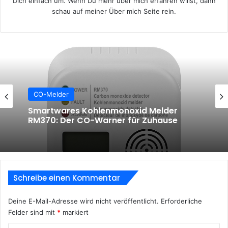
Dich einfach um. Wenn Du mehr über mich erfahren willst, dann
schau auf meiner
Über mich
Seite rein.
CO-Melder
CO-Melder
Gasmelder Test – Kohlenmonoxid,
Erdgas (Methan), Butan- und Propangas
sicher erkennen
Smartwares Kohlenmonoxid Melder
Schreibe einen Kommentar
RM370: Der CO-Warner für Zuhause
Deine E-Mail-Adresse wird nicht veröffentlicht.
Erforderliche
Felder sind mit
*
markiert