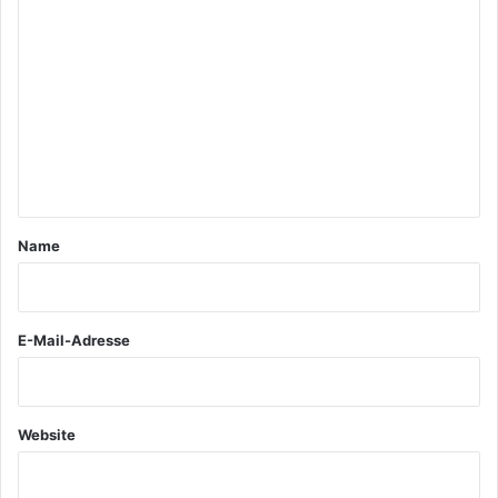
K
o
m
m
e
n
t
a
Name
r
*
E-Mail-Adresse
Website