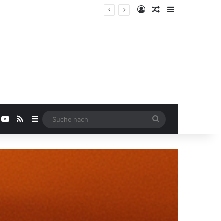
Anmelden
Zufälliger Beitra
Sidebar
YouTube
RSS
Sidebar
Suche
nach