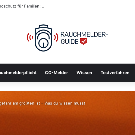
ndschutz für Familien: So schützt du deine Liebsten im Notfall
auchmelderpflicht
CO-Melder
Wissen
Testverfahren
gefahr am größten ist – Was du wissen musst