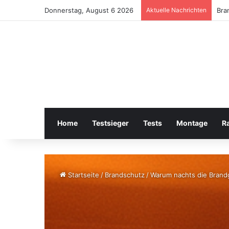
Donnerstag, August 6 2026
Aktuelle Nachrichten
Bra
Home
Testsieger
Tests
Montage
R
Startseite
/
Brandschutz
/
Warum nachts die Brand