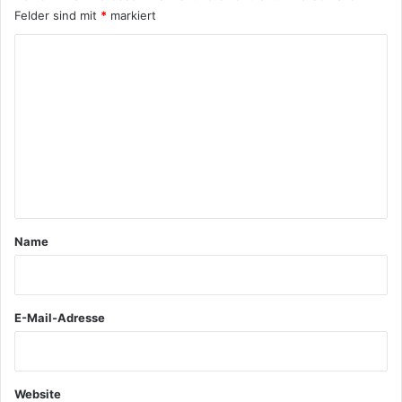
Felder sind mit
*
markiert
K
o
m
m
e
n
t
a
Name
r
*
E-Mail-Adresse
Website