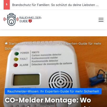
Warum nachts die Brandgefahr am größten ist – Was du wissen musst
M
Startseite
/
Rauchmelder-Wissen: Ihr Experten-Guide für mehr
Sicherheit
Rauchmelder-Wissen: Ihr Experten-Guide für mehr Sicherheit
CO-Melder Montage: Wo