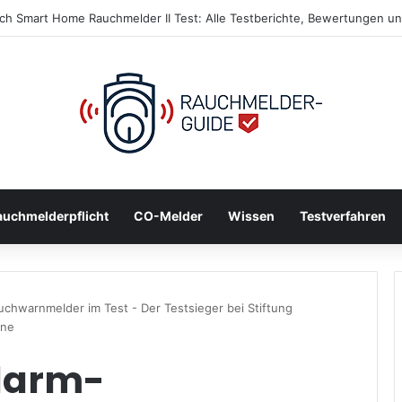
ndschutz für Familien: So schützt du deine Liebsten im Notfall
auchmelderpflicht
CO-Melder
Wissen
Testverfahren
chwarnmelder im Test - Der Testsieger bei Stiftung
ine
larm-