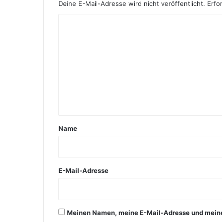
Deine E-Mail-Adresse wird nicht veröffentlicht.
Erfo
K
o
m
m
e
n
t
a
Name
r
*
E-Mail-Adresse
Meinen Namen, meine E-Mail-Adresse und meine