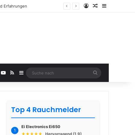
Anmelden
Zufälliger Beitra
Sidebar
YouTube
RSS
Sidebar
Suche
nach
Top 4 Rauchmelder
Ei Electronics Ei650
1
★★★★★
Hervorragend (1,9)