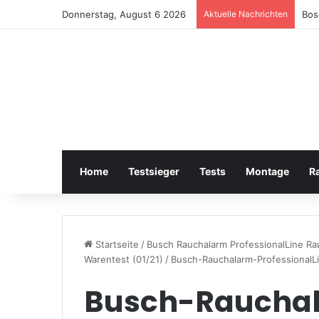
Donnerstag, August 6 2026
Aktuelle Nachrichten
Bra
Home
Testsieger
Tests
Montage
R
Startseite
/
Busch Rauchalarm ProfessionalLine Rau
Warentest (01/21)
/
Busch-Rauchalarm-ProfessionalL
Busch-Raucha